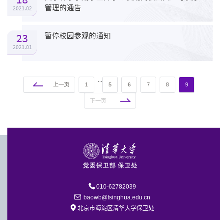
管理的通告
2021.02
23
暂停校园参观的通知
2021.01
...
上一页
1
5
6
7
8
9
下一页
010-62782039
baowb@tsinghua.edu.cn
北京市海淀区清华大学保卫处