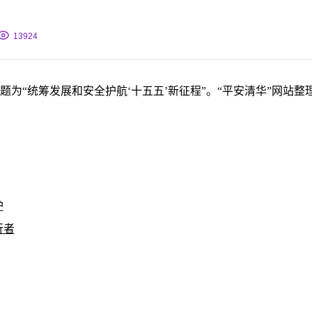
1
3924
题为
“统筹发展和安全护航‘十五五’新征程”。
“平安清华”网站整
护
行者