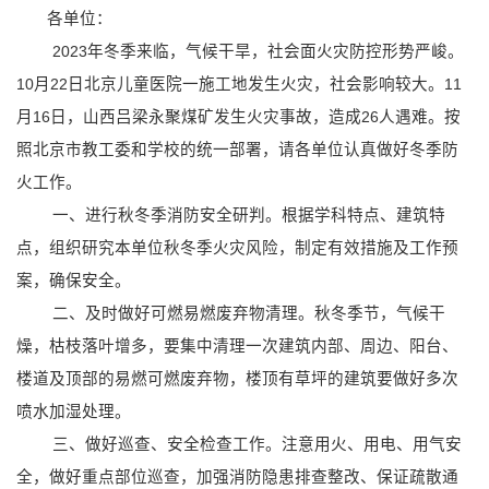
各单位：
2023
年冬季来临，气候干旱，社会面火灾防控形势严峻。
10
月
22
日北京儿童医院一施工地发生火灾，社会影响较大。
11
月
16
日，山西吕梁永聚煤矿发生火灾事故，造成
26
人遇难。按
照北京市教工委和学校的统一部署，请各单位认真做好冬季防
火工作。
一、进行秋冬季消防安全研判。根据学科特点、建筑特
点，组织研究本单位秋冬季火灾风险，制定有效措施及工作预
案，确保安全。
二、及时做好可燃易燃废弃物清理。秋冬季节，气候干
燥，枯枝落叶增多，要集中清理一次建筑内部、周边、阳台、
楼道及顶部的易燃可燃废弃物，楼顶有草坪的建筑要做好多次
喷水加湿处理。
三、做好巡查、安全检查工作。注意用火、用电、用气安
全，做好重点部位巡查，加强消防隐患排查整改、保证疏散通